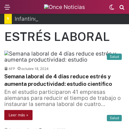
Menu
Switc
B
skin
Infantino se disculpa tras polémico plan de FIFA
ESTRÉS LABORAL
Salud
AFP
octubre 18, 2024
Semana laboral de 4 días reduce estrés y
aumenta productividad: estudio científico
En el estudio participaron 41 empresas
alemanas para reducir el tiempo de trabajo o
instaurar la semana laboral de cuatro…
Leer más »
Salud