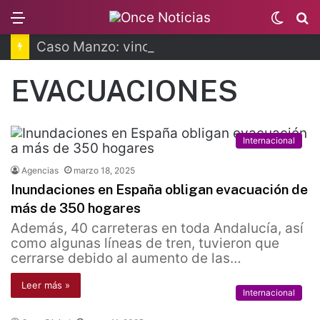
Menu
Switc
B
skin
Caso Manzo: vinculan a proceso a presunto autor intelectual
EVACUACIONES
Internacional
Agencias
marzo 18, 2025
Inundaciones en España obligan evacuación de
más de 350 hogares
Además, 40 carreteras en toda Andalucía, así
como algunas líneas de tren, tuvieron que
cerrarse debido al aumento de las…
Leer más »
Internacional