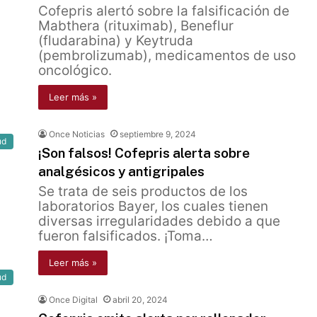
Cofepris alertó sobre la falsificación de
Mabthera (rituximab), Beneflur
(fludarabina) y Keytruda
(pembrolizumab), medicamentos de uso
oncológico.
Leer más »
Once Noticias
septiembre 9, 2024
ud
¡Son falsos! Cofepris alerta sobre
analgésicos y antigripales
Se trata de seis productos de los
laboratorios Bayer, los cuales tienen
diversas irregularidades debido a que
fueron falsificados. ¡Toma…
Leer más »
ud
Once Digital
abril 20, 2024