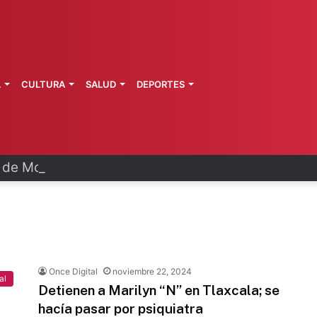
L
CULTURA
SALUD
DEPORTES
a de Morelos investiga explosión de pipa
Once Digital
noviembre 22, 2024
al
Detienen a Marilyn “N” en Tlaxcala; se
hacía pasar por psiquiatra