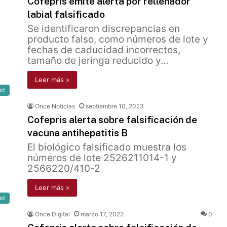
Cofepris emite alerta por rellenador
labial falsificado
Se identificaron discrepancias en
producto falso, como números de lote y
fechas de caducidad incorrectos,
tamaño de jeringa reducido y…
Leer más »
ud
Once Noticias
septiembre 10, 2023
Cofepris alerta sobre falsificación de
vacuna antihepatitis B
El biológico falsificado muestra los
números de lote 2526211014-1 y
2566220/410-2
Leer más »
ud
Once Digital
marzo 17, 2022
0