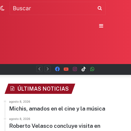
Switch
Buscar
skin
Sidebar
Facebook
YouTube
Instagram
TikTok
WhatsApp
x
ÚLTIMAS NOTICIAS
agosto 8, 2026
Michis, amados en el cine y la música
agosto 8, 2026
Roberto Velasco concluye visita en