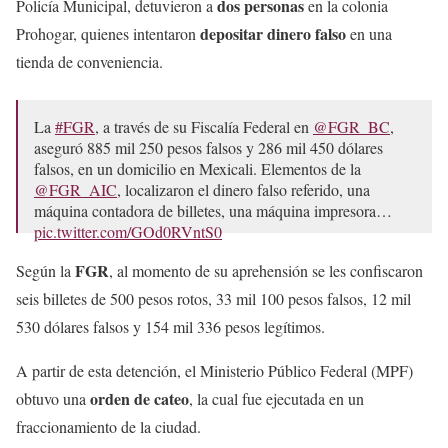
dos personas
Policía Municipal, detuvieron a
en la colonia
depositar dinero falso
Prohogar, quienes intentaron
en una
tienda de conveniencia.
La
#FGR
, a través de su Fiscalía Federal en
@FGR_BC
,
aseguró 885 mil 250 pesos falsos y 286 mil 450 dólares
falsos, en un domicilio en Mexicali. Elementos de la
@FGR_AIC
, localizaron el dinero falso referido, una
máquina contadora de billetes, una máquina impresora…
pic.twitter.com/GOd0RVntS0
— FGR México (@FGRMexico)
November 16, 2024
FGR
Según la
, al momento de su aprehensión se les confiscaron
seis billetes de 500 pesos rotos, 33 mil 100 pesos falsos, 12 mil
530 dólares falsos y 154 mil 336 pesos legítimos.
A partir de esta detención, el Ministerio Público Federal (MPF)
orden de cateo
obtuvo una
, la cual fue ejecutada en un
fraccionamiento de la ciudad.