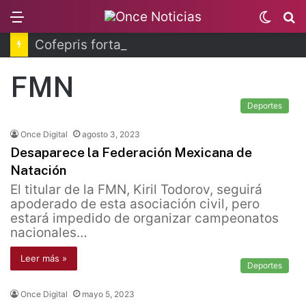
Menu
Switc
B
skin
Cofepris fortalece coordinación sanitaria en los estados
FMN
Deportes
Once Digital
agosto 3, 2023
Desaparece la Federación Mexicana de
Natación
El titular de la FMN, Kiril Todorov, seguirá
apoderado de esta asociación civil, pero
estará impedido de organizar campeonatos
nacionales…
Leer más »
Deportes
Once Digital
mayo 5, 2023