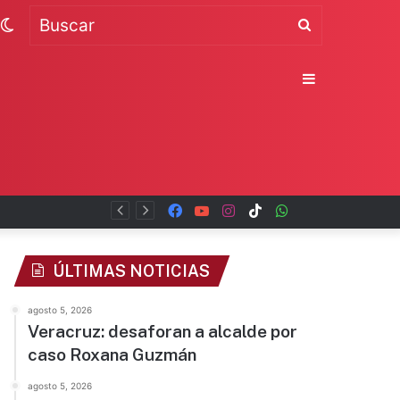
Switch
Buscar
skin
Sidebar
Facebook
YouTube
Instagram
TikTok
WhatsApp
x
ÚLTIMAS NOTICIAS
agosto 5, 2026
Veracruz: desaforan a alcalde por
caso Roxana Guzmán
agosto 5, 2026