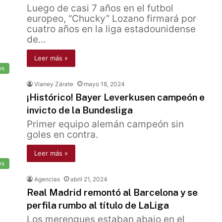
Luego de casi 7 años en el futbol
europeo, “Chucky” Lozano firmará por
cuatro años en la liga estadounidense
de…
Leer más »
es
Vianey Zárate
mayo 18, 2024
¡Histórico! Bayer Leverkusen campeón e
invicto de la Bundesliga
Primer equipo alemán campeón sin
goles en contra.
Leer más »
es
Agencias
abril 21, 2024
Real Madrid remontó al Barcelona y se
perfila rumbo al título de LaLiga
Los merengues estaban abajo en el