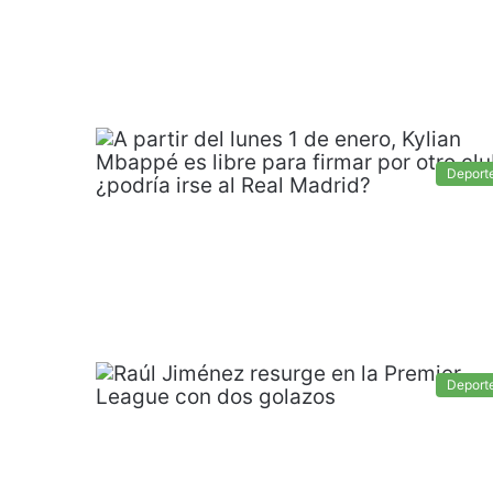
Deport
Deport