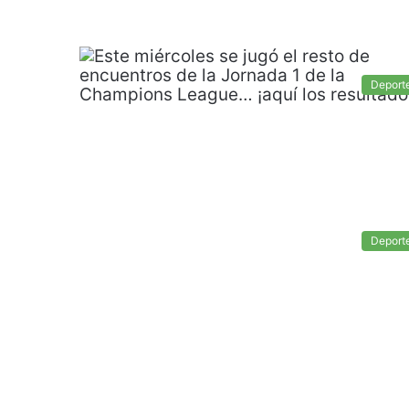
Deport
Deport