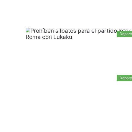
Deport
Deport