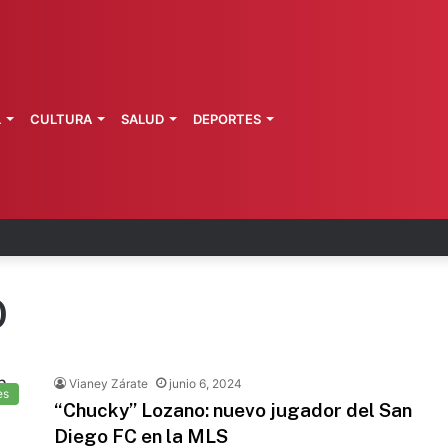
L
CULTURA
SALUD
DEPORTES
s fortalece coordinación sanitaria en los estados
O
Vianey Zárate
junio 6, 2024
es
“Chucky” Lozano: nuevo jugador del San
Diego FC en la MLS