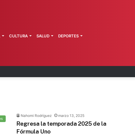
L
CULTURA
SALUD
DEPORTES
 fortalece coordinación sanitaria en los estados
Nahomi Rodríguez
marzo 13, 2025
es
Regresa la temporada 2025 de la
Fórmula Uno