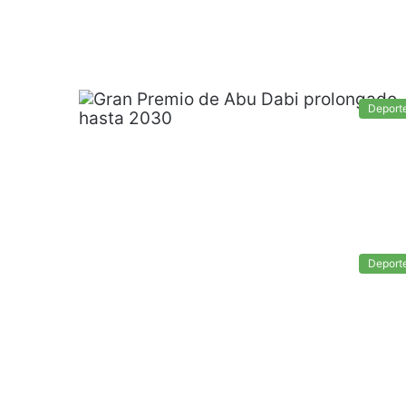
Deport
Deport