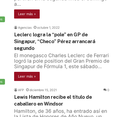
a…
Leer más »
es
Agencias
octubre 1, 2022
Leclerc logra la “pole” en GP de
Singapur, “Checo” Pérez arrancará
segundo
El monegasco Charles Leclerc de Ferrari
logró la pole position del Gran Premio de
Singapur de Fórmula 1, este sábado…
Leer más »
es
AFP
diciembre 15, 2021
0
Lewis Hamilton recibe el título de
caballero en Windsor
Hamilton, de 36 años, ha entrado así en
la Lista de Honores de Año Nuevo, un