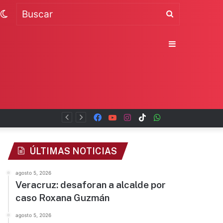
Switch
Buscar
skin
Sidebar
Facebook
YouTube
Instagram
TikTok
WhatsApp
x
ÚLTIMAS NOTICIAS
agosto 5, 2026
Veracruz: desaforan a alcalde por
caso Roxana Guzmán
agosto 5, 2026