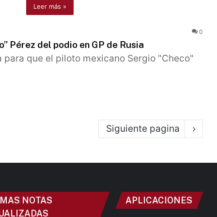
Leer más »
0
co” Pérez del podio en GP de Rusia
a para que el piloto mexicano Sergio "Checo"
Siguiente pagina
IMAS NOTAS
APLICACIONES
UALIZADAS