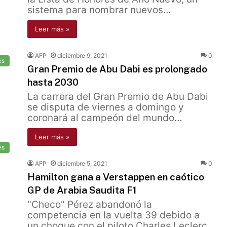
sistema para nombrar nuevos…
Leer más »
AFP
diciembre 9, 2021
0
es
Gran Premio de Abu Dabi es prolongado
hasta 2030
La carrera del Gran Premio de Abu Dabi
se disputa de viernes a domingo y
coronará al campeón del mundo…
Leer más »
es
AFP
diciembre 5, 2021
0
Hamilton gana a Verstappen en caótico
GP de Arabia Saudita F1
"Checo" Pérez abandonó la
competencia en la vuelta 39 debido a
un choque con el piloto Charles Leclerc