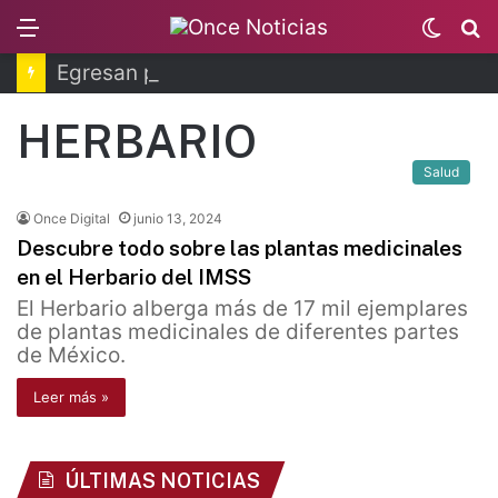
Menu
Switc
B
skin
Egresan primeros técnicos ferroviarios del Conalep
HERBARIO
Salud
Once Digital
junio 13, 2024
Descubre todo sobre las plantas medicinales
en el Herbario del IMSS
El Herbario alberga más de 17 mil ejemplares
de plantas medicinales de diferentes partes
de México.
Leer más »
ÚLTIMAS NOTICIAS