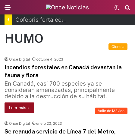
Menu
Switc
B
skin
Cofepris fortalece coordinación sanitaria en los estados
HUMO
Ciencia
Once Digital
octubre 4, 2023
Incendios forestales en Canadá devastan la
fauna y flora
En Canadá, casi 700 especies ya se
consideran amenazadas, principalmente
debido a la destrucción de su hábitat.
Leer más »
Valle de México
Once Digital
enero 23, 2023
Se reanuda servicio de Línea 7 del Metro,