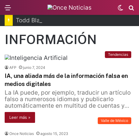
Menu
Switc
B
skin
Todd Blanche, nuevo fiscal general de EUA
INFORMACIÓN
Tendencias
AFP
junio 7, 2024
IA, una aliada más de la información falsa en
medios digitales
La IA puede, por ejemplo, traducir un artículo
falso a numerosos idiomas y publicarlo
automáticamente en multitud de cuentas y…
Leer más »
Valle de México
Once Noticias
agosto 15, 2023