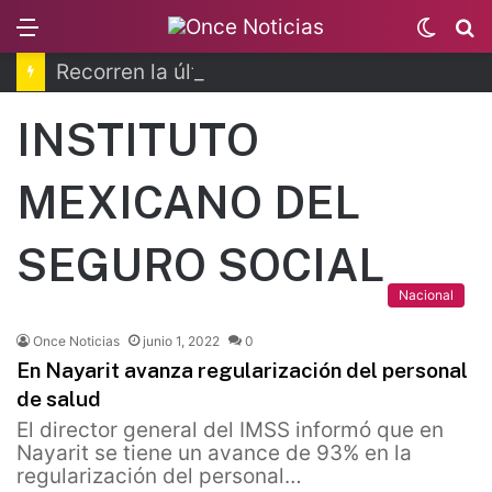
Menu
Switc
B
skin
Recorren la última ruta de Kimberly Moya
INSTITUTO
MEXICANO DEL
SEGURO SOCIAL
Nacional
Once Noticias
junio 1, 2022
0
En Nayarit avanza regularización del personal
de salud
El director general del IMSS informó que en
Nayarit se tiene un avance de 93% en la
regularización del personal…