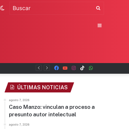
Switch
Buscar
skin
Sidebar
al
Facebook
YouTube
Instagram
TikTok
WhatsApp
x
ÚLTIMAS NOTICIAS
agosto 7, 2026
Caso Manzo: vinculan a proceso a
presunto autor intelectual
agosto 7, 2026