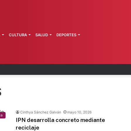
L
CULTURA
SALUD
DEPORTES
zo: vinculan a proceso a presunto autor intelectu
S
Cinthya Sánchez Galván
mayo 10, 2026
ca
IPN desarrolla concreto mediante
reciclaje