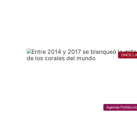
ONCE L
Agenda Politécni