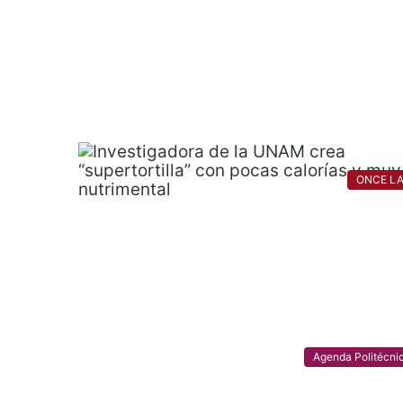
ONCE L
Agenda Politécni