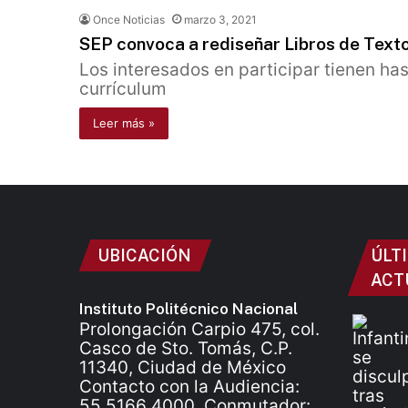
Once Noticias
marzo 3, 2021
SEP convoca a rediseñar Libros de Text
Los interesados en participar tienen has
currículum
Leer más »
UBICACIÓN
ÚLT
ACT
Instituto Politécnico Nacional
Prolongación Carpio 475, col.
Casco de Sto. Tomás, C.P.
11340, Ciudad de México
Contacto con la Audiencia:
55 5166 4000. Conmutador: