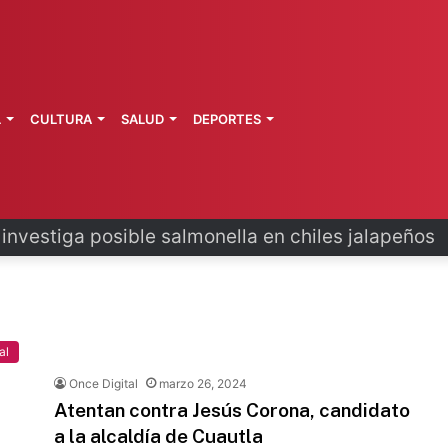
L
CULTURA
SALUD
DEPORTES
 la última ruta de Kimberly Moya
al
Once Digital
marzo 26, 2024
Atentan contra Jesús Corona, candidato
a la alcaldía de Cuautla