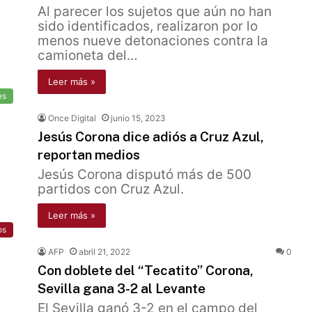
Al parecer los sujetos que aún no han
sido identificados, realizaron por lo
menos nueve detonaciones contra la
camioneta del…
Leer más »
es
Once Digital
junio 15, 2023
Jesús Corona dice adiós a Cruz Azul,
reportan medios
Jesús Corona disputó más de 500
partidos con Cruz Azul.
Leer más »
os
AFP
abril 21, 2022
0
Con doblete del “Tecatito” Corona,
Sevilla gana 3-2 al Levante
El Sevilla ganó 3-2 en el campo del