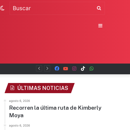
Switch
Buscar
skin
Sidebar
Facebook
YouTube
Instagram
TikTok
WhatsApp
x
ÚLTIMAS NOTICIAS
agosto 6, 2026
Recorren la última ruta de Kimberly
Moya
agosto 6, 2026