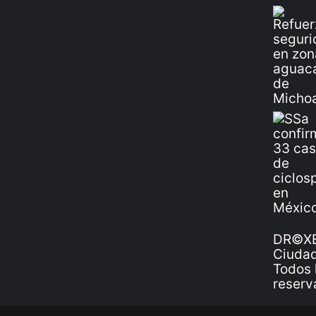
DR©XE
Ciudad
Todos 
reserv