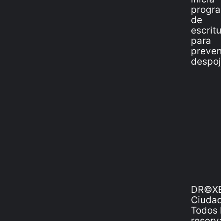
DR©XE
Ciudad
Todos 
reserv