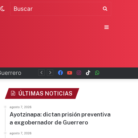
Switch
Buscar
skin
Sidebar
Guerrero
Facebook
YouTube
Instagram
TikTok
WhatsApp
x
ÚLTIMAS NOTICIAS
agosto 7, 2026
Ayotzinapa: dictan prisión preventiva
a exgobernador de Guerrero
agosto 7, 2026