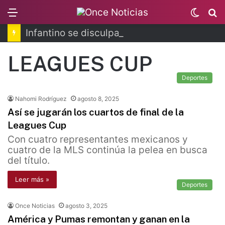
Menu
Switc
B
skin
Infantino se disculpa tras polémico plan de FIFA
LEAGUES CUP
Deportes
Nahomi Rodríguez
agosto 8, 2025
Así se jugarán los cuartos de final de la
Leagues Cup
Con cuatro representantes mexicanos y
cuatro de la MLS continúa la pelea en busca
del título.
Leer más »
Deportes
Once Noticias
agosto 3, 2025
América y Pumas remontan y ganan en la