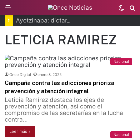
Menu
Switc
B
skin
Ayotzinapa: dictan prisión preventiva a exgobernador de Guerrero
LETICIA RAMIREZ
Nacional
Once Digital
enero 8, 2025
Campaña contra las adicciones prioriza
prevención y atención integral
Leticia Ramírez destaca los ejes de
prevención y atención, así como el
compromiso de las secretarías en la lucha
contra…
Leer más »
Nacional