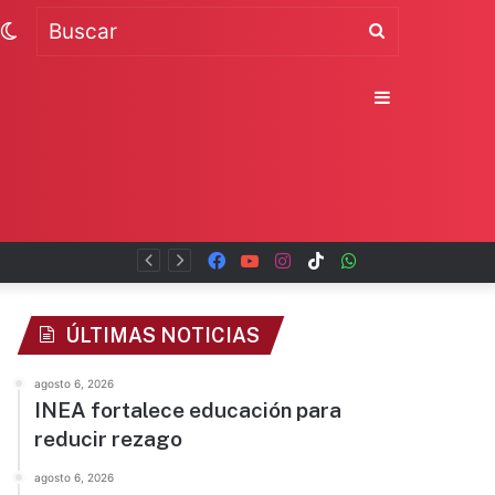
Switch
Buscar
skin
Sidebar
Facebook
YouTube
Instagram
TikTok
WhatsApp
x
ÚLTIMAS NOTICIAS
agosto 6, 2026
INEA fortalece educación para
reducir rezago
agosto 6, 2026