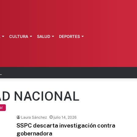
L
CULTURA
SALUD
DEPORTES
es dejarán millonaria derrama en CDMX
AD NACIONAL
al
Laura Sánchez
julio 14, 2026
SSPC descarta investigación contra
gobernadora