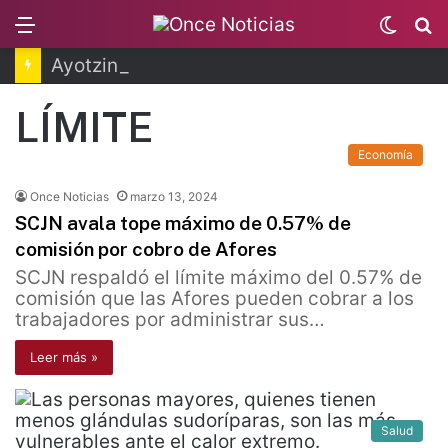
Menu
Switc
B
skin
Ayotzinapa: dictan prisión preventiva a exgobernador de Guerrero
LÍMITE
Economía
Once Noticias
marzo 13, 2024
SCJN avala tope máximo de 0.57% de
comisión por cobro de Afores
SCJN respaldó el límite máximo del 0.57% de
comisión que las Afores pueden cobrar a los
trabajadores por administrar sus…
Leer más »
Salud