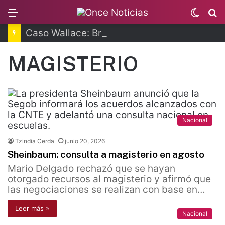
Menu
Switc
B
skin
Caso Wallace: Brenda Quevedo queda en libertad
MAGISTERIO
Nacional
Tzindia Cerda
junio 20, 2026
Sheinbaum: consulta a magisterio en agosto
Mario Delgado rechazó que se hayan
otorgado recursos al magisterio y afirmó que
las negociaciones se realizan con base en…
Leer más »
Nacional