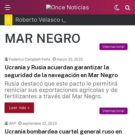
Menu
Switc
B
skin
Roberto Velasco concluye visita en Brasil
MAR NEGRO
Internacional
Federico Campbell Peña
marzo 25, 2025
Ucrania y Rusia acuerdan garantizar la
seguridad de la navegación en Mar Negro
Rusia destacó que este pacto le permitirá
reiniciar sus exportaciones agrícolas y de
fertilizantes a través del Mar Negro.
Leer más »
Internacional
AFP
septiembre 22, 2023
Ucrania bombardea cuartel general ruso en