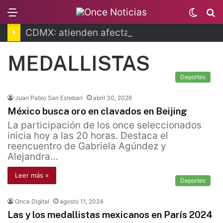
Menu
Switc
B
skin
CDMX: atienden afectaciones por lluvias
MEDALLISTAS
Deportes
Juan Pablo San Esteban
abril 30, 2026
México busca oro en clavados en Beijing
La participación de los once seleccionados
inicia hoy a las 20 horas. Destaca el
reencuentro de Gabriela Agúndez y
Alejandra…
Leer más »
Deportes
Once Digital
agosto 11, 2024
Las y los medallistas mexicanos en París 2024