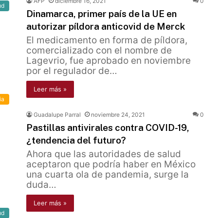
AFP
diciembre 16, 2021
0
ud
Dinamarca, primer país de la UE en
autorizar píldora anticovid de Merck
El medicamento en forma de píldora,
comercializado con el nombre de
Lagevrio, fue aprobado en noviembre
por el regulador de…
Leer más »
ia
Guadalupe Parral
noviembre 24, 2021
0
Pastillas antivirales contra COVID-19,
¿tendencia del futuro?
Ahora que las autoridades de salud
aceptaron que podría haber en México
una cuarta ola de pandemia, surge la
duda…
Leer más »
ud