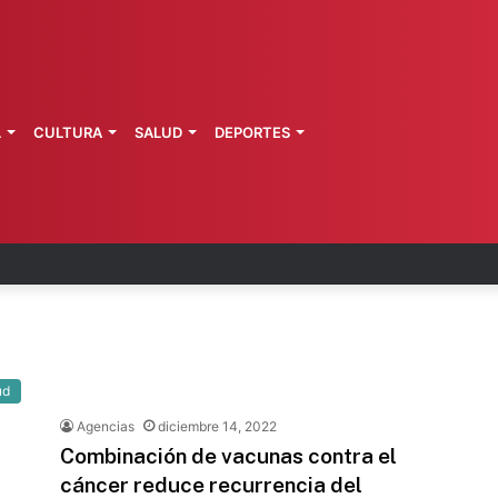
L
CULTURA
SALUD
DEPORTES
 Perú restablecen relaciones diplomáticas
ud
Agencias
diciembre 14, 2022
Combinación de vacunas contra el
cáncer reduce recurrencia del