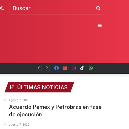
Switch
Buscar
skin
Sidebar
Facebook
YouTube
Instagram
TikTok
WhatsApp
x
ÚLTIMAS NOTICIAS
agosto 7, 2026
Acuerdo Pemex y Petrobras en fase
de ejecución
agosto 7, 2026