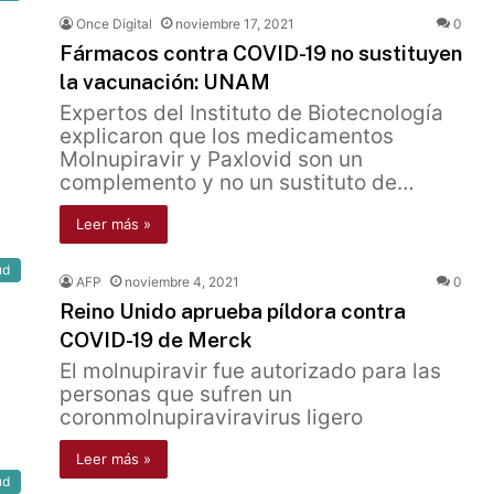
Once Digital
noviembre 17, 2021
0
Fármacos contra COVID-19 no sustituyen
la vacunación: UNAM
Expertos del Instituto de Biotecnología
explicaron que los medicamentos
Molnupiravir y Paxlovid son un
complemento y no un sustituto de…
Leer más »
ud
AFP
noviembre 4, 2021
0
Reino Unido aprueba píldora contra
COVID-19 de Merck
El molnupiravir fue autorizado para las
personas que sufren un
coronmolnupiraviravirus ligero
Leer más »
ud