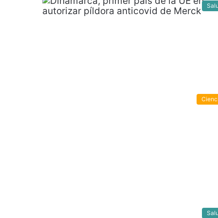
Sal
Cienc
Sal