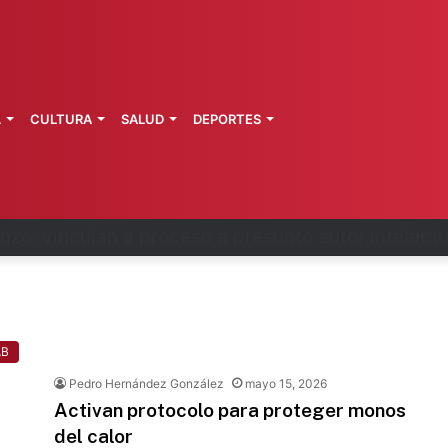
L
CULTURA
SALUD
DEPORTES
primeros técnicos ferroviarios del Conalep
AB
Pedro Hernández González
mayo 15, 2026
Activan protocolo para proteger monos
del calor