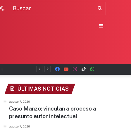
Switch
Buscar
skin
Sidebar
Facebook
YouTube
Instagram
TikTok
WhatsApp
x
ÚLTIMAS NOTICIAS
agosto 7, 2026
Caso Manzo: vinculan a proceso a
presunto autor intelectual
agosto 7, 2026