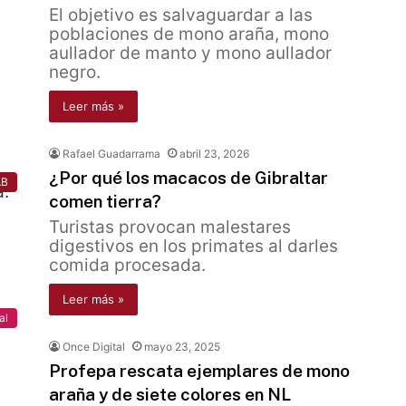
El objetivo es salvaguardar a las
poblaciones de mono araña, mono
aullador de manto y mono aullador
negro.
Leer más »
Rafael Guadarrama
abril 23, 2026
¿Por qué los macacos de Gibraltar
AB
comen tierra?
Turistas provocan malestares
digestivos en los primates al darles
comida procesada.
Leer más »
al
Once Digital
mayo 23, 2025
Profepa rescata ejemplares de mono
araña y de siete colores en NL