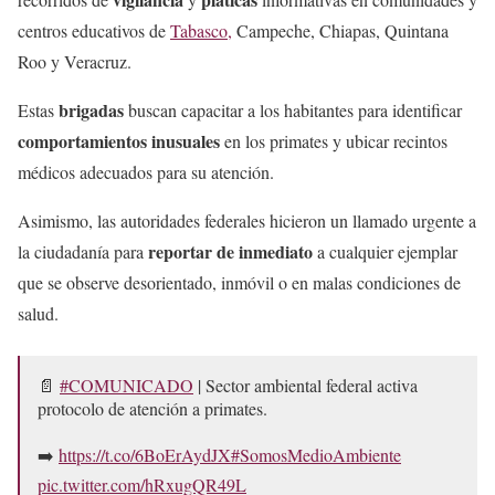
centros educativos de
Tabasco,
Campeche, Chiapas, Quintana
Roo y Veracruz.
brigadas
Estas
buscan capacitar a los habitantes para identificar
comportamientos inusuales
en los primates y ubicar recintos
médicos adecuados para su atención.
Asimismo, las autoridades federales hicieron un llamado urgente a
reportar de inmediato
la ciudadanía para
a cualquier ejemplar
que se observe desorientado, inmóvil o en malas condiciones de
salud.
📄
#COMUNICADO
| Sector ambiental federal activa
protocolo de atención a primates.
➡️
https://t.co/6BoErAydJX
#SomosMedioAmbiente
pic.twitter.com/hRxugQR49L