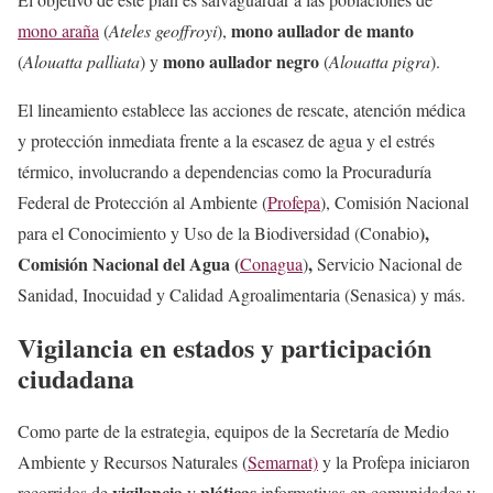
mono aullador de manto
mono araña
(
Ateles geoffroyi
),
mono aullador negro
(
Alouatta palliata
) y
(
Alouatta pigra
).
El lineamiento establece las acciones de rescate, atención médica
y protección inmediata frente a la escasez de agua y el estrés
térmico, involucrando a dependencias como la Procuraduría
Federal de Protección al Ambiente (
Profepa
), Comisión Nacional
),
para el Conocimiento y Uso de la Biodiversidad (Conabio
Comisión Nacional del Agua (
,
Conagua
)
Servicio Nacional de
Sanidad, Inocuidad y Calidad Agroalimentaria (Senasica) y más.
Vigilancia en estados y participación
ciudadana
Como parte de la estrategia, equipos de la Secretaría de Medio
Ambiente y Recursos Naturales (
Semarnat)
y la Profepa iniciaron
vigilancia
pláticas
recorridos de
y
informativas en comunidades y