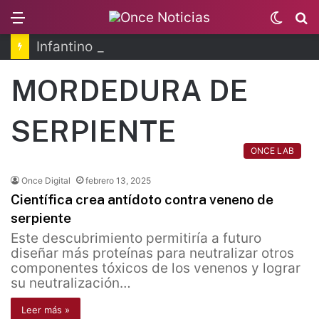
Menu
Switc
B
skin
Infantino se disculpa tras polémico plan de FIFA
MORDEDURA DE
SERPIENTE
ONCE LAB
Once Digital
febrero 13, 2025
Científica crea antídoto contra veneno de
serpiente
Este descubrimiento permitiría a futuro
diseñar más proteínas para neutralizar otros
componentes tóxicos de los venenos y lograr
su neutralización…
Leer más »