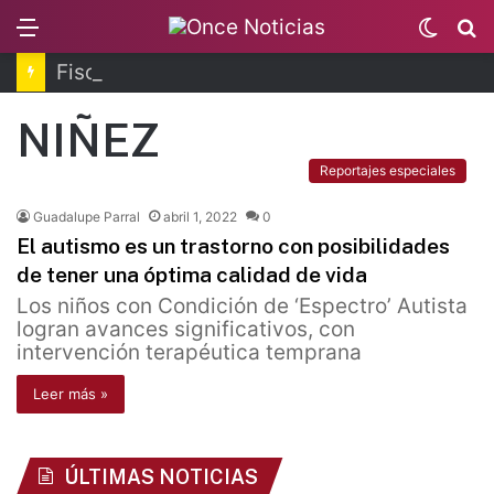
Menu
Switc
B
skin
Fiscalía de Morelos investiga explosión de pipa
NIÑEZ
Reportajes especiales
Guadalupe Parral
abril 1, 2022
0
El autismo es un trastorno con posibilidades
de tener una óptima calidad de vida
Los niños con Condición de ‘Espectro’ Autista
logran avances significativos, con
intervención terapéutica temprana
Leer más »
ÚLTIMAS NOTICIAS