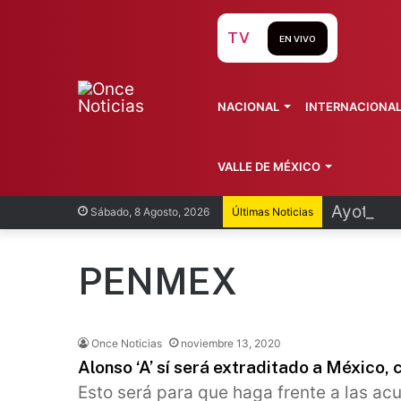
TV
EN VIVO
NACIONAL
INTERNACIONA
VALLE DE MÉXICO
Ayotzina
Sábado, 8 Agosto, 2026
Últimas Noticias
PENMEX
Once Noticias
noviembre 13, 2020
Alonso ‘A’ sí será extraditado a México,
Esto será para que haga frente a las a