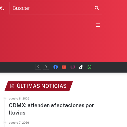
Switch
Buscar
skin
Sidebar
Guerrero
Facebook
YouTube
Instagram
TikTok
WhatsApp
x
ÚLTIMAS NOTICIAS
agosto 8, 2026
CDMX: atienden afectaciones por
lluvias
agosto 7, 2026