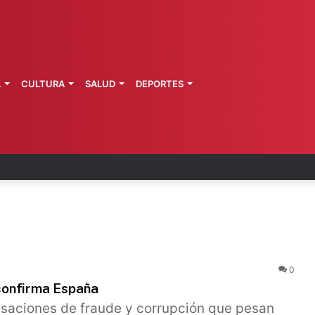
L
CULTURA
SALUD
DEPORTES
pa: dictan prisión preventiva a exgobernador de 
0
 confirma España
cusaciones de fraude y corrupción que pesan