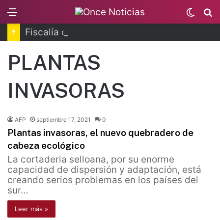
Menu
Switc
B
skin
Fiscalía de Morelos investiga explosión de pipa
PLANTAS
INVASORAS
AFP
septiembre 17, 2021
0
Plantas invasoras, el nuevo quebradero de
cabeza ecológico
La cortaderia selloana, por su enorme
capacidad de dispersión y adaptación, está
creando serios problemas en los países del
sur…
Leer más »