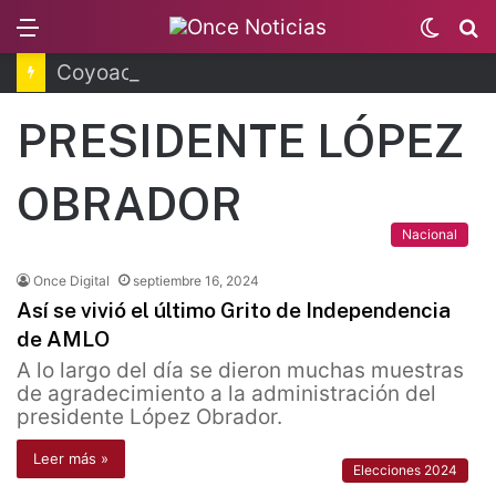
Menu
Switc
B
skin
Coyoacán tendrá Utopía Elena Poniatowska
PRESIDENTE LÓPEZ
OBRADOR
Nacional
Once Digital
septiembre 16, 2024
Así se vivió el último Grito de Independencia
de AMLO
A lo largo del día se dieron muchas muestras
de agradecimiento a la administración del
presidente López Obrador.
Leer más »
Elecciones 2024