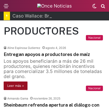
Menu
Switc
B
skin
Caso Wallace: Brenda Quevedo queda en libertad
PRODUCTORES
Nacional
Aline Espinosa Gutierrez
agosto 4, 2026
Entregan apoyos a productores de maíz
Los apoyos beneficiarán a más de 26 mil
productores, quienes recibirán incentivos
para comercializar 3.5 millones de toneladas
del grano.
Leer más »
Nacional
Armando Gama
noviembre 26, 2025
Sheinbaum refrenda apertura al diálogo con