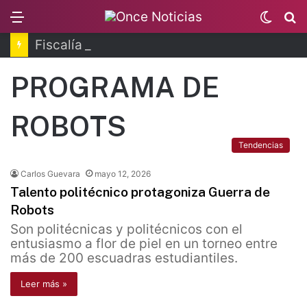
Menu
Switc
B
skin
Fiscalía de Morelos investiga explosión de pipa
PROGRAMA DE
ROBOTS
Tendencias
Carlos Guevara
mayo 12, 2026
Talento politécnico protagoniza Guerra de
Robots
Son politécnicas y politécnicos con el
entusiasmo a flor de piel en un torneo entre
más de 200 escuadras estudiantiles.
Leer más »