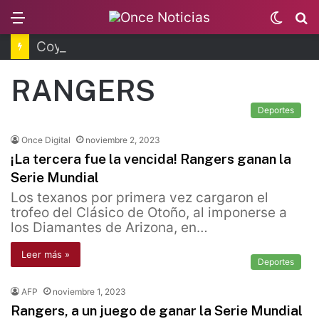
Menu
Switc
B
skin
Coyoacán tendrá Utopía Elena Poniatowska
RANGERS
Deportes
Once Digital
noviembre 2, 2023
¡La tercera fue la vencida! Rangers ganan la
Serie Mundial
Los texanos por primera vez cargaron el
trofeo del Clásico de Otoño, al imponerse a
los Diamantes de Arizona, en…
Leer más »
Deportes
AFP
noviembre 1, 2023
Rangers, a un juego de ganar la Serie Mundial