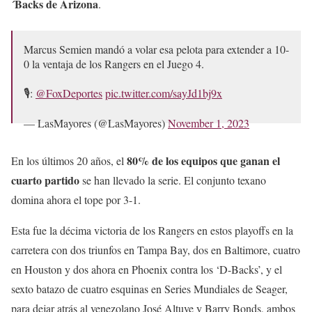
´Backs de Arizona
.
Marcus Semien mandó a volar esa pelota para extender a 10-
0 la ventaja de los Rangers en el Juego 4.
🎙️:
@FoxDeportes
pic.twitter.com/sayJd1bj9x
— LasMayores (@LasMayores)
November 1, 2023
80% de los equipos que ganan el
En los últimos 20 años, el
cuarto partido
se han llevado la serie. El conjunto texano
domina ahora el tope por 3-1.
Esta fue la décima victoria de los Rangers en estos playoffs en la
carretera con dos triunfos en Tampa Bay, dos en Baltimore, cuatro
en Houston y dos ahora en Phoenix contra los ‘D-Backs’, y el
sexto batazo de cuatro esquinas en Series Mundiales de Seager,
para dejar atrás al venezolano José Altuve y Barry Bonds, ambos