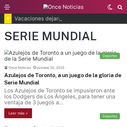
Menu
Switc
B
skin
Vacaciones dejarán millonaria derrama en CDMX
SERIE MUNDIAL
Deportes
Once Noticias
octubre 30, 2025
Azulejos de Toronto, a un juego de la gloria de
Serie Mundial
Los Azulejos de Toronto se impusieron ante
los Dodgers de Los Ángeles, para tener una
ventaja de 3 juegos a…
Leer más »
Deportes