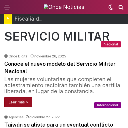
Menu
Switc
B
skin
Fiscalía de Morelos investiga explosión de pipa
SERVICIO MILITAR
Nacional
Once Digital
noviembre 26, 2025
Conoce el nuevo modelo del Servicio Militar
Nacional
Las mujeres voluntarias que completen el
adiestramiento recibirán también una cartilla
liberada, en lugar de la constancia.
Leer más »
Internacional
Agencias
diciembre 27, 2022
Taiwán se alista para un eventual conflicto