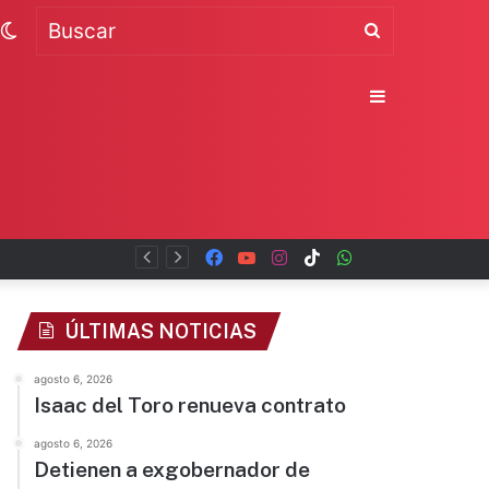
Switch
Buscar
skin
Sidebar
Facebook
YouTube
Instagram
TikTok
WhatsApp
x
ÚLTIMAS NOTICIAS
agosto 6, 2026
Isaac del Toro renueva contrato
agosto 6, 2026
Detienen a exgobernador de