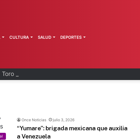
L
CULTURA
SALUD
DEPORTES
l Toro renueva contrato
Once Noticias
julio 3, 2026
“Yumare”: brigada mexicana que auxilia
a Venezuela
al