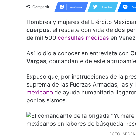
Compartir
Facebook
Twitter
Me
Hombres y mujeres del Ejército Mexica
cuerpos
, el rescate con vida de
dos per
de mil 500
consultas médicas
en Venezu
Así lo dio a conocer en entrevista con
O
Vargas
, comandante de este agrupamie
Expuso que, por instrucciones de la pr
suprema de las Fuerzas Armadas, las y 
mexicano
de ayuda humanitaria llegaro
por los sismos.
FOTO: SEDE