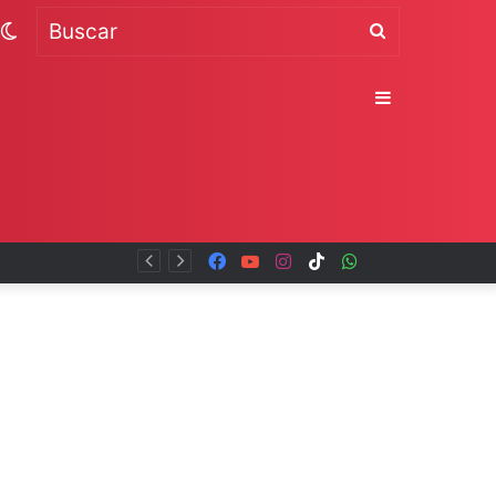
Switch
Buscar
skin
Sidebar
Facebook
YouTube
Instagram
TikTok
WhatsApp
x