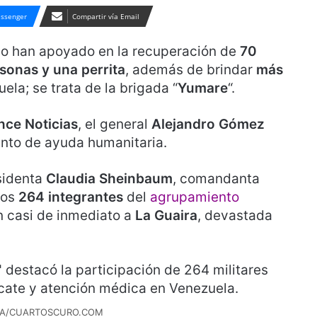
ssenger
Compartir vía Email
no han apoyado en la recuperación de
70
sonas y una perrita
, además de brindar
más
ela; se trata de la brigada “
Yumare
“.
nce Noticias
, el general
Alejandro Gómez
nto de ayuda humanitaria.
esidenta
Claudia Sheinbaum
, comandanta
los
264 integrantes
del
agrupamiento
n casi de inmediato a
La Guaira
, devastada
NA/CUARTOSCURO.COM