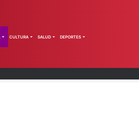
L
CULTURA
SALUD
DEPORTES
 la última ruta de Kimberly Moya