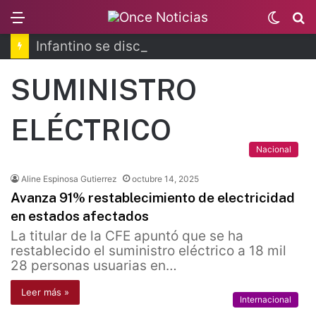
Menu
Switc
B
skin
Infantino se disculpa tras polémico plan de FIFA
SUMINISTRO
ELÉCTRICO
Nacional
Aline Espinosa Gutierrez
octubre 14, 2025
Avanza 91% restablecimiento de electricidad
en estados afectados
La titular de la CFE apuntó que se ha
restablecido el suministro eléctrico a 18 mil
28 personas usuarias en…
Leer más »
Internacional