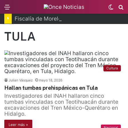
Menu
Switc
B
skin
Fiscalía de Morelos investiga explosión de pipa
TULA
Cultura
Julian Vásquez
mayo 18, 2026
Hallan tumbas prehispánicas en Tula
Investigadores del INAH hallaron cinco
tumbas vinculadas con Teotihuacán durante
excavaciones del Tren México-Querétaro en
Hidalgo.
Leer más »
Nacional