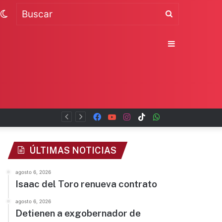
Switch
Buscar
skin
Sidebar
a
Facebook
YouTube
Instagram
TikTok
WhatsApp
x
ÚLTIMAS NOTICIAS
agosto 6, 2026
Isaac del Toro renueva contrato
agosto 6, 2026
Detienen a exgobernador de