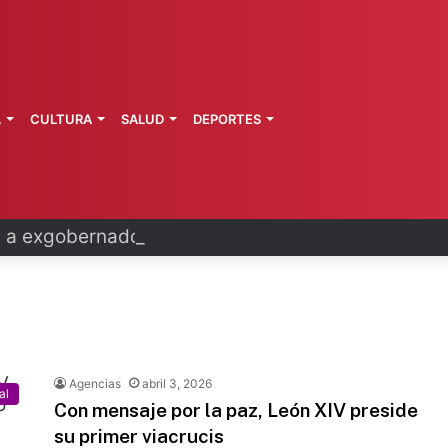
L
CULTURA
SALUD
DEPORTES
 a exgobernador de Guerrero por caso Ayotzinap
Agencias
abril 3, 2026
al
Con mensaje por la paz, León XIV preside
su primer viacrucis