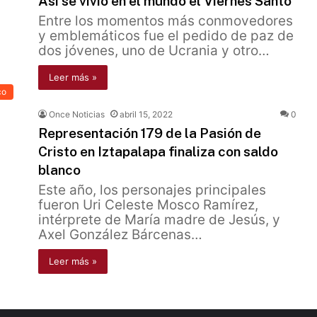
Así se vivió en el mundo el Viernes Santo
Entre los momentos más conmovedores
y emblemáticos fue el pedido de paz de
dos jóvenes, uno de Ucrania y otro…
Leer más »
co
Once Noticias
abril 15, 2022
0
Representación 179 de la Pasión de
Cristo en Iztapalapa finaliza con saldo
blanco
Este año, los personajes principales
fueron Uri Celeste Mosco Ramírez,
intérprete de María madre de Jesús, y
Axel González Bárcenas…
Leer más »