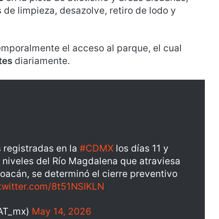
 de limpieza, desazolve, retiro de lodo y
 temporalmente el acceso al parque, el cual
tes
diariamente.
s registradas en la
#CDMX
los días 11 y
s niveles del Río Magdalena que atraviesa
oacán, se determinó el cierre preventivo
.twitter.com/8t51NSIKLN
AT_mx)
May 14, 2026