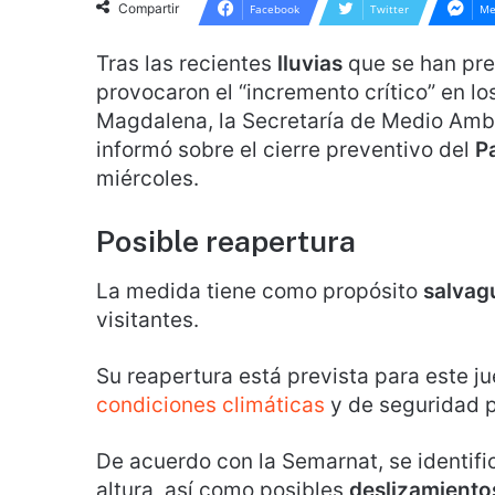
Compartir
Facebook
Twitter
Me
Tras las recientes
lluvias
que se han pre
provocaron el “incremento crítico” en lo
Magdalena, la Secretaría de Medio Ambi
informó sobre el cierre preventivo del
Pa
miércoles.
Posible reapertura
La medida tiene como propósito
salvag
visitantes.
Su reapertura está prevista para este j
condiciones climáticas
y de seguridad p
De acuerdo con la Semarnat, se identifi
altura, así como posibles
deslizamiento