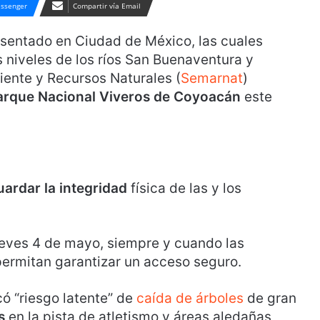
ssenger
Compartir vía Email
sentado en Ciudad de México, las cuales
s niveles de los ríos San Buenaventura y
ente y Recursos Naturales (
Semarnat
)
rque Nacional Viveros de Coyoacán
este
uardar la integridad
física de las y los
ueves 4 de mayo, siempre y cuando las
ermitan garantizar un acceso seguro.
có “riesgo latente” de
caída de árboles
de gran
s
en la pista de atletismo y áreas aledañas,