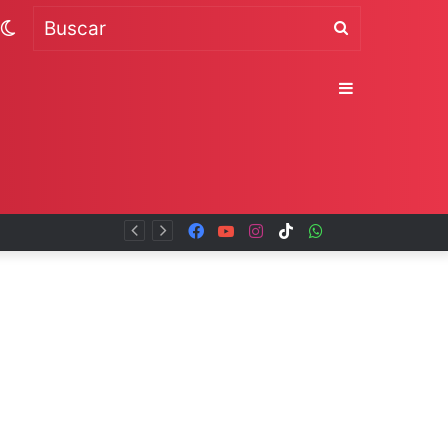
Switch
Buscar
skin
Sidebar
Facebook
YouTube
Instagram
TikTok
WhatsApp
x