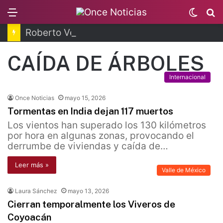
Menu
Switc
B
skin
Roberto Velasco concluye visita en Brasil
CAÍDA DE ÁRBOLES
Internacional
Once Noticias
mayo 15, 2026
Tormentas en India dejan 117 muertos
Los vientos han superado los 130 kilómetros
por hora en algunas zonas, provocando el
derrumbe de viviendas y caída de…
Leer más »
Valle de México
Laura Sánchez
mayo 13, 2026
Cierran temporalmente los Viveros de
Coyoacán