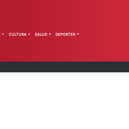
L
CULTURA
SALUD
DEPORTES
es dejarán millonaria derrama en CDMX