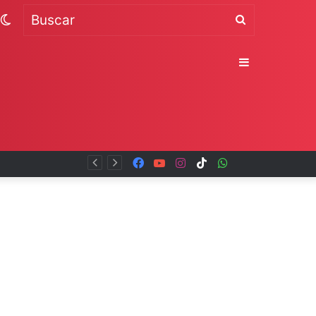
Switch
Buscar
skin
Sidebar
Facebook
YouTube
Instagram
TikTok
WhatsApp
x