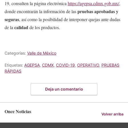
19, consulten la página electrónica
https://agepsa.cdmx.gob.mx/
,
pruebas aprobadas y
donde encontrarán la información de las
seguras
, así como la posibilidad de interponer quejas ante dudas
calidad
de la
de los productos.
Categorías:
Valle de México
Etiquetas:
AGEPSA
,
CDMX
,
COVID-19
,
OPERATIVO
,
PRUEBAS
RÁPIDAS
Deja un comentario
Once Noticias
Volver arriba