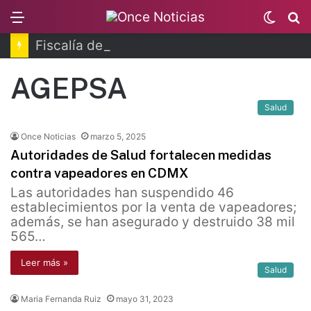
Menu
Switc
B
skin
Fiscalía de Morelos investiga explosión de pipa
AGEPSA
Salud
Once Noticias
marzo 5, 2025
Autoridades de Salud fortalecen medidas
contra vapeadores en CDMX
Las autoridades han suspendido 46
establecimientos por la venta de vapeadores;
además, se han asegurado y destruido 38 mil
565…
Leer más »
Salud
Maria Fernanda Ruiz
mayo 31, 2023