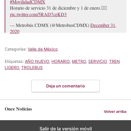
#MovilidadCDMX
Horario de servicio 31 de diciembre y 1 de enero.👇🏼
pic.twitter.com/5RAD7ceKD3
— Metrobús CDMX (@MetrobusCDMX)
December 31,
2020
Categorías:
Valle de México
Etiquetas:
AÑO NUEVO
,
HORARIO
,
METRO
,
SERVICIO
,
TREN
LIGERO
,
TROLEBUS
Deja un comentario
Once Noticias
Volver arriba
Salir de la versión móvil