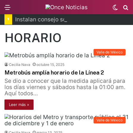
Menu
Switc
B
skin
Instalan consejo sobre derechos digitales de las mujeres
HORARIO
Valle de México
Cecilia Nava
octubre 15, 2025
Metrobús amplía horario de la Línea 2
Se dio a conocer que la medida aplicará para
los días viernes y sábados hasta la 01:00 am.
Aquí todos…
Leer más »
Valle de México
Cecilia Nava
marzo 13, 2025