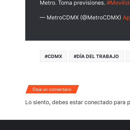
Metro. Toma previsiones.
#Movili
— MetroCDMX (@MetroCDMX)
Ap
CDMX
DÍA DEL TRABAJO
Deja un comentario
Lo siento, debes estar
conectado
para p