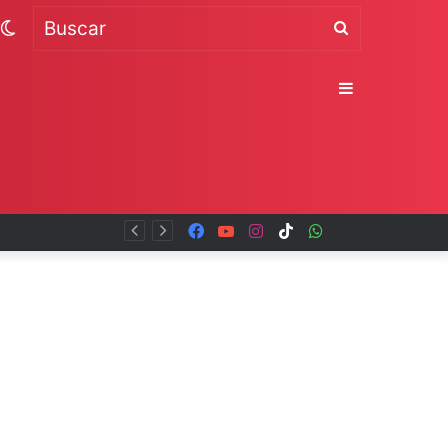
Switch
Buscar
skin
Sidebar
Facebook
YouTube
Instagram
TikTok
WhatsApp
x