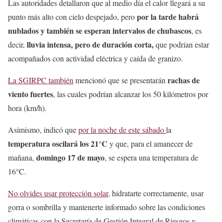
Las autoridades detallaron que al medio día el calor llegará a su
por la tarde habrá
punto más alto con cielo despejado, pero
nublados y también se esperan intervalos de chubascos
, es
lluvia intensa, pero de duración corta,
decir,
que podrían estar
acompañados con actividad eléctrica y caída de granizo.
rachas de
La SGIRPC también
mencionó que se presentarán
viento fuertes
, las cuales podrían alcanzar los 50 kilómetros por
hora (km/h).
Asimismo, indicó que
por la noche de este sábado
la
temperatura oscilará los 21°C
y que, para el amanecer de
domingo 17 de mayo
mañana,
, se espera una temperatura de
16°C.
No olvides usar protección solar,
hidratarte correctamente, usar
gorra o sombrilla y mantenerte informado sobre las condiciones
climáticas con la Secretaría de Gestión Integral de Riesgos y