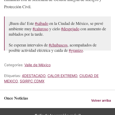
Protección Civil.
¡Buen día! Este
#sábado
en la Ciudad de México, se prevé
ambiente muy
#caluroso
y cielo
#despejado
con aumento de
nublados por la tarde.
Se esperan intervalos de
#chubascos
, acompañados de
posible actividad eléctrica y caída de
#granizo
.
🌡
#Temperatura
máxima: 30 °C…
Categorías:
Valle de México
pic.twitter.com/cvghJn0plY
Etiquetas:
4DESTACADO
,
CALOR EXTREMO
,
CIUDAD DE
— Secretaría de Gestión Integral de Riesgos y PC
MEXICO
,
SGIRPC CDMX
(@SGIRPC_CDMX)
May 16, 2026
Once Noticias
Volver arriba