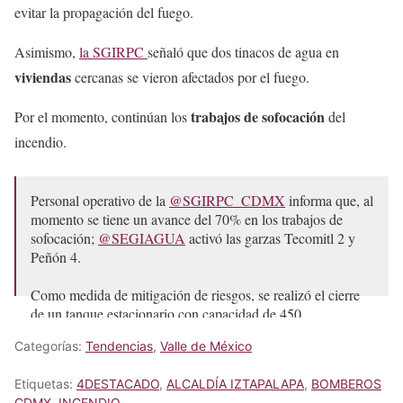
evitar la propagación del fuego.
Asimismo,
la SGIRPC
señaló que dos tinacos de agua en
viviendas
cercanas se vieron afectados por el fuego.
trabajos de sofocación
Por el momento, continúan los
del
incendio.
Personal operativo de la
@SGIRPC_CDMX
informa que, al
momento se tiene un avance del 70% en los trabajos de
sofocación;
@SEGIAGUA
activó las garzas Tecomitl 2 y
Peñón 4.
Como medida de mitigación de riesgos, se realizó el cierre
de un tanque estacionario con capacidad de 450…
pic.twitter.com/fHNMFUW17C
Categorías:
Tendencias
,
Valle de México
— Secretaría de Gestión Integral de Riesgos y PC
(@SGIRPC_CDMX)
May 17, 2026
Etiquetas:
4DESTACADO
,
ALCALDÍA IZTAPALAPA
,
BOMBEROS
CDMX
,
INCENDIO